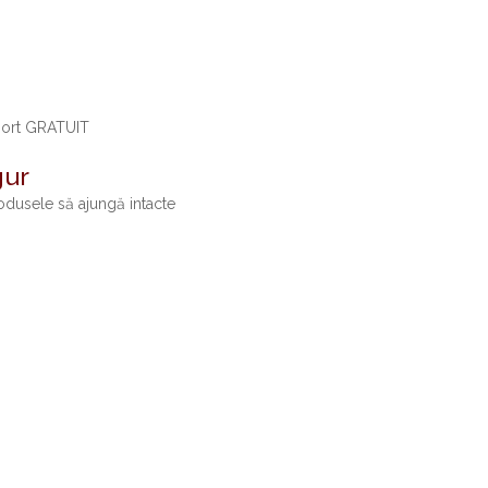
port GRATUIT
gur
dusele să ajungă intacte