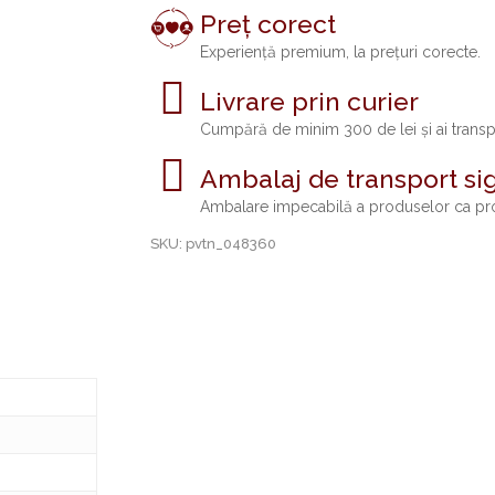
Preț corect
Riesling
Spätlese
Experiență premium, la prețuri corecte.
quantity
Livrare prin curier
Cumpără de minim 300 de lei și ai trans
Ambalaj de transport si
Ambalare impecabilă a produselor ca pro
SKU:
pvtn_048360