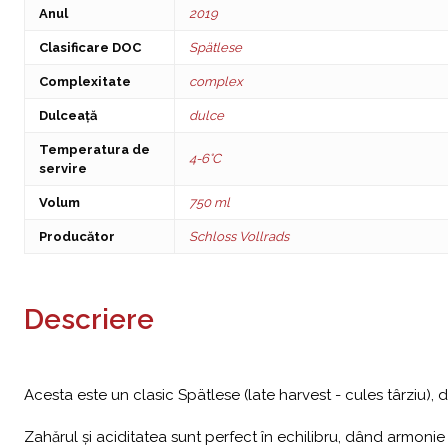
Anul
2019
Clasificare DOC
Spätlese
Complexitate
complex
Dulceață
dulce
Temperatura de
4-6°C
servire
Volum
750 ml
Producător
Schloss Vollrads
Descriere
Acesta este un clasic Spätlese (late harvest - cules târziu), di
Zahărul și aciditatea sunt perfect în echilibru, dând armonie