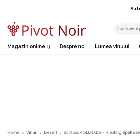
Sut
Magazin online
Despre noi
Lumea vinului
Home
Vinuri
Desert
Schloss VOLLRADS – Riesling Spätlese