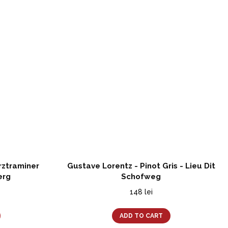
rztraminer
Gustave Lorentz - Pinot Gris - Lieu Dit
erg
Schofweg
148
lei
ADD TO CART