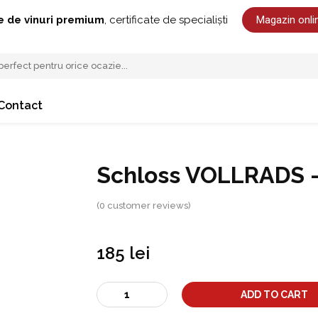
Magazin onli
e de vinuri premium
, certificate de specialiști
Contact
Schloss VOLLRADS - 
(
0
customer reviews)
185
lei
Schloss
ADD TO CART
VOLLRADS
-