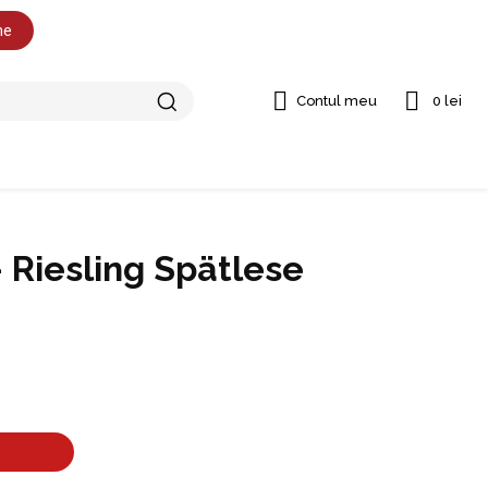
ne
Contul meu
0 lei
Riesling Spätlese