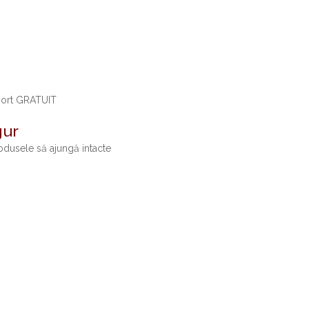
port GRATUIT
gur
dusele să ajungă intacte