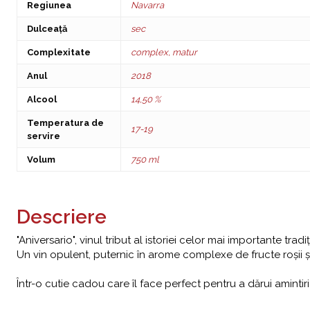
Regiunea
Navarra
Dulceață
sec
Complexitate
complex, matur
Anul
2018
Alcool
14,50 %
Temperatura de
17-19
servire
Volum
750 ml
Descriere
"Aniversario", vinul tribut al istoriei celor mai importante tra
Un vin opulent, puternic în arome complexe de fructe roșii ș
Într-o cutie cadou care îl face perfect pentru a dărui amintiri 