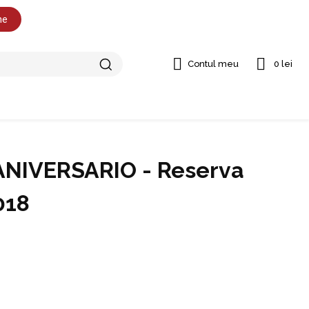
ne
Contul meu
0 lei
 ANIVERSARIO - Reserva
018