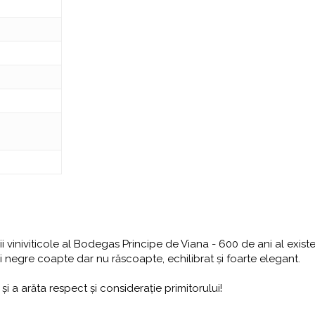
diții viniviticole al Bodegas Principe de Viana - 600 de ani al exis
i negre coapte dar nu răscoapte, echilibrat și foarte elegant.
și a arăta respect și considerație primitorului!