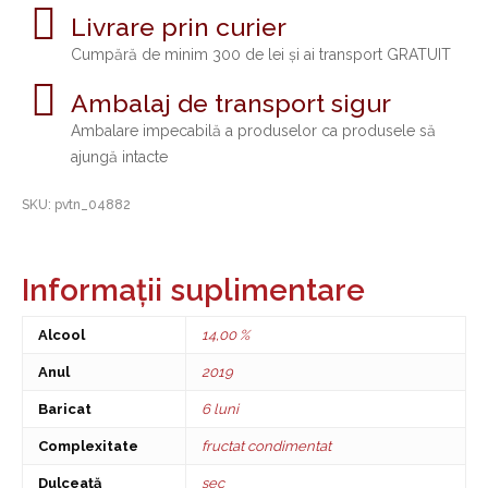
Clos
Livrare prin curier
-
Cumpără de minim 300 de lei și ai transport GRATUIT
FRENCH
MALBEC
Ambalaj de transport sigur
quantity
Ambalare impecabilă a produselor ca produsele să
ajungă intacte
SKU:
pvtn_04882
Informații suplimentare
Alcool
14,00 %
Anul
2019
Baricat
6 luni
Complexitate
fructat condimentat
Dulceață
sec