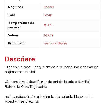
Regiunea
Cahors
Țară
Franța
Temperatura de
15-17°C
servire
Volum
750 ml
Producător
Jean-Luc Baldes
Descriere
"French Malbec" - anglicism care isi propune o forma de
naționalism ciudat.
„Cahors is not dead!”. 190 de ani de istorie a familiei
Baldes la Clos Triguedina
ne încurajează să explorăm toate culorile Malbecului.
Acest vin se prezintă