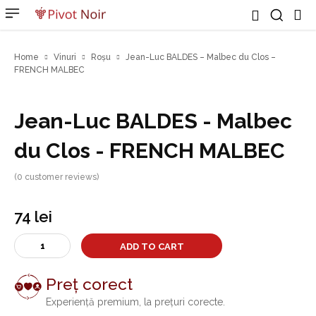
Home
Vinuri
Roșu
Jean-Luc BALDES – Malbec du Clos –
FRENCH MALBEC
Jean-Luc BALDES - Malbec
du Clos - FRENCH MALBEC
(
0
customer reviews)
74
lei
Jean-
ADD TO CART
Luc
BALDES
Preț corect
-
Malbec
Experiență premium, la prețuri corecte.
du