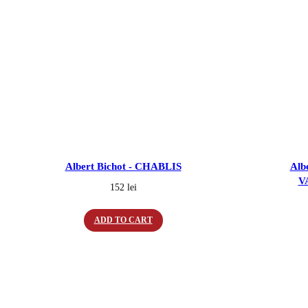
Albert Bichot - CHABLIS
Alb
V
152
lei
ADD TO CART