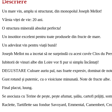
Descriere
Un mare vin, amplu si structurat, din monopolul Joseph Mellot!
Vârsta viței de vie: 20 ani.
O structura minerală absolut perfecta!
Un insotitor excelent pentru toate produsele din fructe de mare.
Un adevărat vin pentru viață bună!
Joseph Mellot nu a incetat să ne surprindă cu acest cuvée Clos du Pres
Iubitorii de vinuri albe din Loire vor fi pur si simplu încântați!
DEGUSTARE Culoare auriu pal, nas foarte expresiv, dominat de note de
Gust rotund și puternic, cu o vioiciune minunată. Note de fructe albe.
Final placut, luung.
Se asociaza cu Terine de pește, pește afumat, șalău, cartofi prăjiți, s
Raclette, Tartiflette sau fondue Savoyard, Emmental, Camembert, Cro