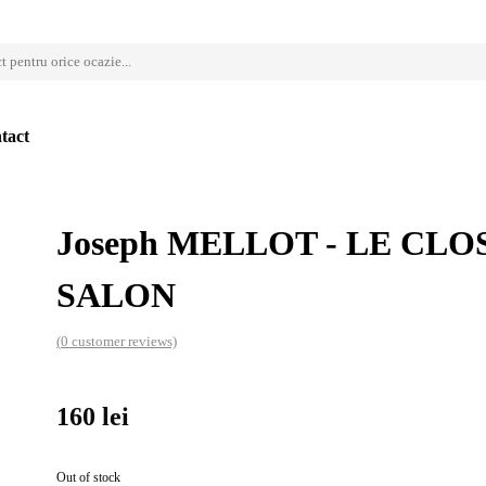
tact
Joseph MELLOT - LE CLO
SALON
(
0
customer reviews)
160
lei
Out of stock