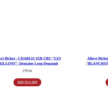
ert Bichot - CHABLIS 1ER CRU "LES
Albert Bic
AILLONS"- Domaine Long-Depaquit
"BLANCHOTS
278
lei
ADD TO CART