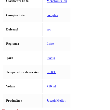
Clasificare DOC
Menetou Salon
Complexitate
complex
Dulceață
sec
Regiunea
Loire
Țară
Franța
Temperatura de servire
8-10°C
Volum
750 ml
Producător
Joseph Mellot