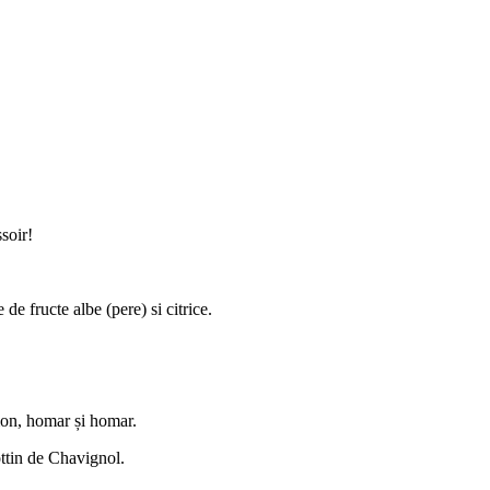
soir!
 fructe albe (pere) si citrice.
omon, homar și homar.
ttin de Chavignol.