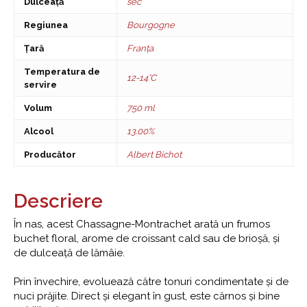
Dulceață
sec
Regiunea
Bourgogne
Țară
Franța
Temperatura de
12-14°C
servire
Volum
750 ml
Alcool
13.00%
Producător
Albert Bichot
Descriere
În nas, acest Chassagne-Montrachet arată un frumos
buchet floral, arome de croissant cald sau de brioșă, și
de dulceață de lămâie.
Prin învechire, evoluează către tonuri condimentate și de
nuci prăjite. Direct și elegant în gust, este cărnos și bine